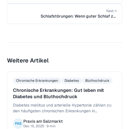
Next
Schlafstörungen: Wenn guter Schlaf zur
Herausforderung wird
Weitere Artikel
Chronische Erkrankungen
Diabetes
Bluthochdruck
Chronische Erkrankungen: Gut leben mit
Diabetes und Bluthochdruck
Diabetes mellitus und arterielle Hypertonie zählen zu
den häufigsten chronischen Erkrankungen in
Deutschland. Mit der richtigen Betreuung und dem
Praxis am Salzmarkt
passenden Therapieplan können Betroffene trotzdem
PAS
Dec 15, 2025
·
9 min
ein erfülltes, aktives Leben führen.