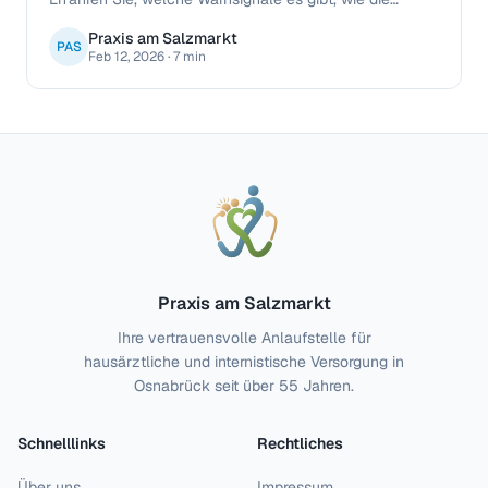
Diagnose abläuft und welche
Praxis am Salzmarkt
Behandlungsmöglichkeiten Ihr Hausarzt bietet.
PAS
Feb 12, 2026
·
7 min
Praxis am Salzmarkt
Ihre vertrauensvolle Anlaufstelle für
hausärztliche und internistische Versorgung in
Osnabrück seit über 55 Jahren.
Schnelllinks
Rechtliches
Über uns
Impressum