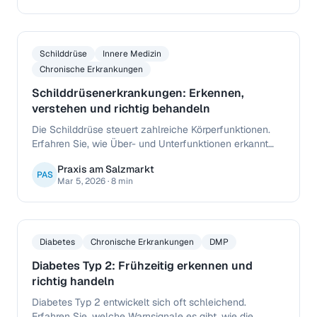
Schilddrüse
Innere Medizin
Chronische Erkrankungen
Schilddrüsenerkrankungen: Erkennen,
verstehen und richtig behandeln
Die Schilddrüse steuert zahlreiche Körperfunktionen.
Erfahren Sie, wie Über- und Unterfunktionen erkannt
werden, welche Symptome typisch sind und welche
Praxis am Salzmarkt
Behandlungsmöglichkeiten Ihnen zur Verfügung
PAS
Mar 5, 2026
·
8 min
stehen.
Diabetes
Chronische Erkrankungen
DMP
Diabetes Typ 2: Frühzeitig erkennen und
richtig handeln
Diabetes Typ 2 entwickelt sich oft schleichend.
Erfahren Sie, welche Warnsignale es gibt, wie die