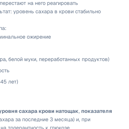
 перестают на него реагировать
льтат: уровень сахара в крови стабильно
па:
оминальное ожирение
ра, белой муки, переработанных продуктов)
ость
45 лет)
уровня сахара крови натощак
,
показателя
хара за последние 3 месяца) и, при
на толерантность к глюкозе.