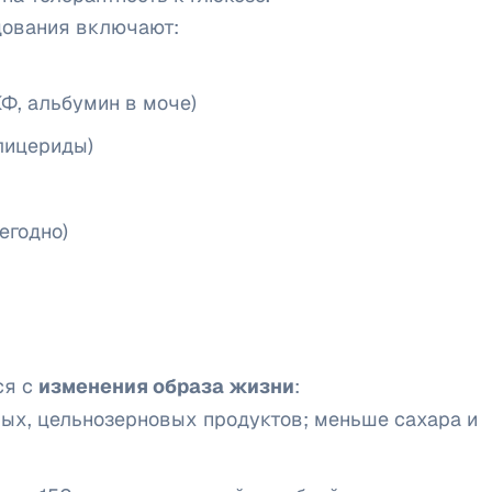
дования включают:
КФ, альбумин в моче)
лицериды)
егодно)
ся с
изменения образа жизни
:
вых, цельнозерновых продуктов; меньше сахара и