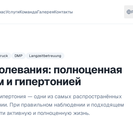
нас
Услуги
Команда
Галерея
Контакты
druck
DMP
Langzeitbetreuung
олевания: полноценная
м и гипертонией
гипертония — одни из самых распространённых
нии. При правильном наблюдении и подходящем
ти активную и полноценную жизнь.