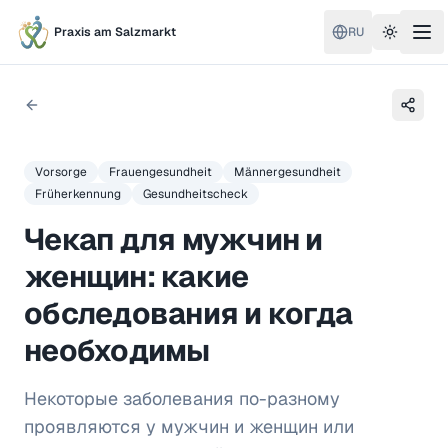
Praxis am Salzmarkt
RU
Toggle 
Vorsorge
Frauengesundheit
Männergesundheit
Früherkennung
Gesundheitscheck
Чекап для мужчин и
женщин: какие
обследования и когда
необходимы
Некоторые заболевания по-разному
проявляются у мужчин и женщин или