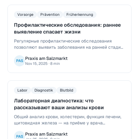
Vorsorge
Prävention
Früherkennung
Профилактические обследования: раннее
выявление спасает жизни
Регулярные профилактические обследования
позволяют выявить заболевания на ранней стадии
— часто ещё до появления симптомов. Узнайте,
Praxis am Salzmarkt
какие чекапы рекомендованы именно вам и как
PAS
Nov 15, 2025
·
8 min
наша практика поможет вам в этом.
Labor
Diagnostik
Blutbild
Лабораторная диагностика: что
рассказывают ваши анализы крови
Общий анализ крови, холестерин, функция печени,
щитовидная железа — на приёме у врача
регулярно назначаются лабораторные анализы. Что
Praxis am Salzmarkt
означают эти показатели? И когда отклонения
PAS