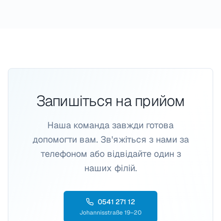
Запишіться на прийом
Наша команда завжди готова
допомогти вам. Зв'яжіться з нами за
телефоном або відвідайте один з
наших філій.
0541 271 12
Johannisstraße 19–20