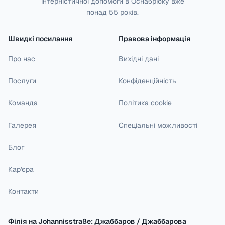
інтерністичної допомоги в Оснабрюку вже
понад 55 років.
Швидкі посилання
Правова інформація
Про нас
Вихідні дані
Послуги
Конфіденційність
Команда
Політика cookie
Галерея
Спеціальні можливості
Блог
Кар'єра
Контакти
Філія на Johannisstraße: Джаббаров / Джаббарова