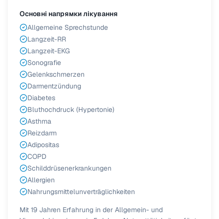
Основні напрямки лікування
Allgemeine Sprechstunde
Langzeit-RR
Langzeit-EKG
Sonografie
Gelenkschmerzen
Darmentzündung
Diabetes
Bluthochdruck (Hypertonie)
Asthma
Reizdarm
Adipositas
COPD
Schilddrüsenerkrankungen
Allergien
Nahrungsmittelunverträglichkeiten
Mit 19 Jahren Erfahrung in der Allgemein- und