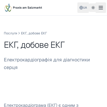
Praxis am Salzmarkt
UA
Toggle 
Послуги
ЕКГ, добове ЕКГ
ЕКГ, добове ЕКГ
Електрокардіографія для діагностики
серця
Електрокардіограма (ЕКГ) є одним з