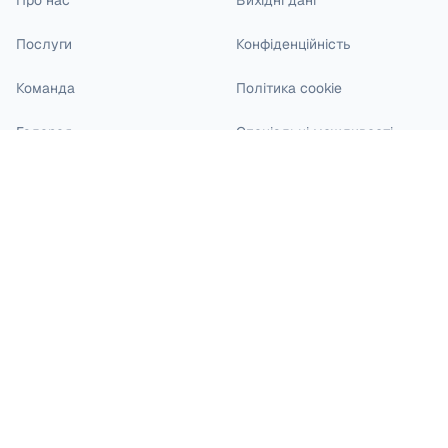
Про нас
Вихідні дані
Послуги
Конфіденційність
Команда
Політика cookie
Галерея
Спеціальні можливості
Блог
Кар'єра
Контакти
Філія на Johannisstraße: Джаббаров / Джаббарова
Johannisstraße 19-20
49074 Osnabrück
0541 271 12
/
0541 271 13
Факс
: 0541 271 14