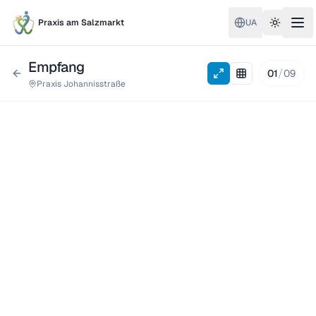
Praxis am Salzmarkt
UA
Toggle 
Empfang
/
01
09
Praxis Johannisstraße