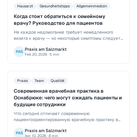
Hausarzt
Gesundheitstipps
Allgemeinmedizin
Когда стоит обратиться к семейному
врачу? Руководство для пациентов
Не каждое недомогание требует немедленного
визита к врачу — но некоторые симптомы следует
воспринимать серьёзно. Узнайте, когда поход к
Praxis am Salzmarkt
семейному врачу действительно необходим.
PAS
Feb 20, 2026
·
5 min
Praxis
Team
Qualität
Современная врачебная практика в
Оснабрюке: чего могут ожидать пациенты и
будущие сотрудники
Что сегодня отличает современную
пациентоориентированную врачебную практику в
Оснабрюке: доверие, понятная коммуникация,
Praxis am Salzmarkt
структурированные процессы и сильная команда
PAS
Apr 10, 2026
·
8 min