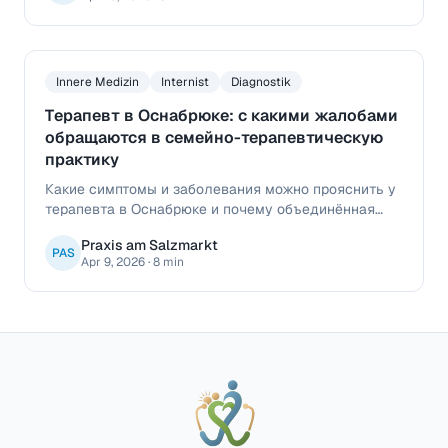
вокруг практики «Ам Зальцмаркт».
Innere Medizin
Internist
Diagnostik
Терапевт в Оснабрюке: с какими жалобами
обращаются в семейно-терапевтическую
практику
Какие симптомы и заболевания можно прояснить у
терапевта в Оснабрюке и почему объединённая
семейно-терапевтическая практика удобна для
Praxis am Salzmarkt
пациентов.
PAS
Apr 9, 2026
·
8 min