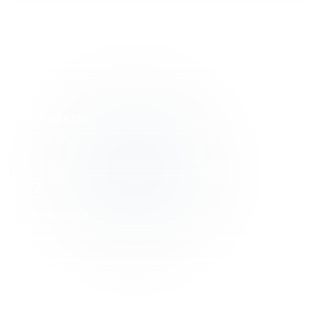
E-Mail senden
4
FACHÄRZTE
2
STANDORTE
100%
VERFÜGBARKEIT