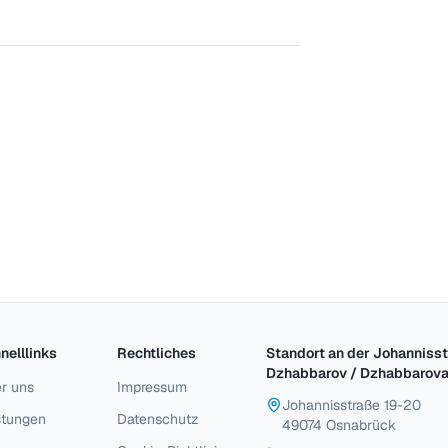
innen
Daten 
Person
dauerh
nelllinks
Rechtliches
Standort an der Johannisst
Dzhabbarov / Dzhabbarov
r uns
Impressum
Johannisstraße 19-20
stungen
Datenschutz
49074 Osnabrück