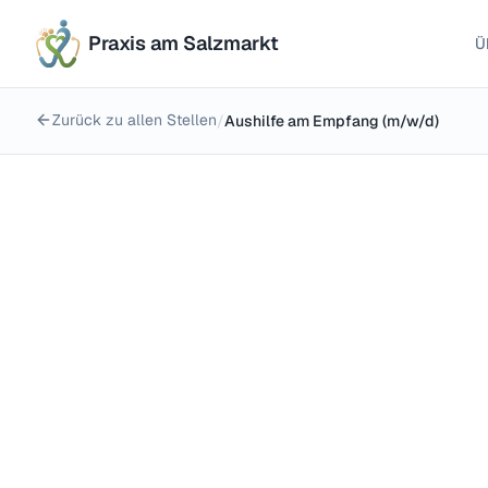
Praxis am Salzmarkt
Ü
Zurück zu allen Stellen
/
Aushilfe am Empfang (m/w/d)
Minijob (556 €-Basis)
Osnabrück – Am Salzmarkt 2
Minijob 