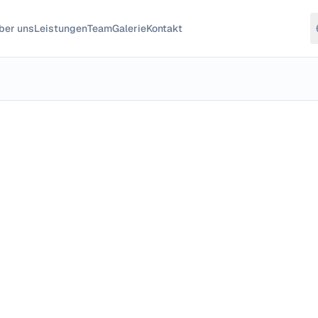
ber uns
Leistungen
Team
Galerie
Kontakt
(556 €-Basis)
Veröffentlicht am
15.3.2026