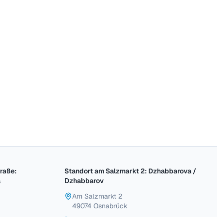
werden ausschließlich per E-Mail an die
alabteilung weitergeleitet und nicht
aft gespeichert.
Bewerbung absenden
raße:
Standort am Salzmarkt 2: Dzhabbarova /
a
Dzhabbarov
Am Salzmarkt 2
49074 Osnabrück