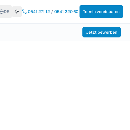
DE
0541 271 12
/
0541 220 60
Termin vereinbaren
Toggle theme
Jetzt bewerben