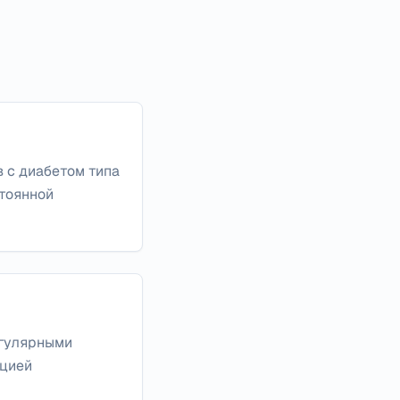
 с диабетом типа
стоянной
егулярными
ацией