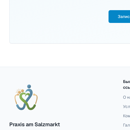
Запис
Бы
сс
О н
Усл
Ко
Praxis am Salzmarkt
Га