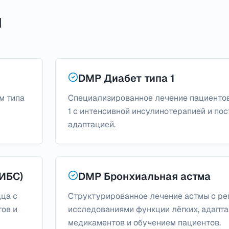
ы
DMP Диабет типа 1
м типа
Специализированное лечение пациентов
1 с интенсивной инсулинотерапией и по
адаптацией.
ИБС)
DMP Бронхиальная астма
ца с
Структурированное лечение астмы с р
ов и
исследованиями функции лёгких, адапт
медикаментов и обучением пациентов.