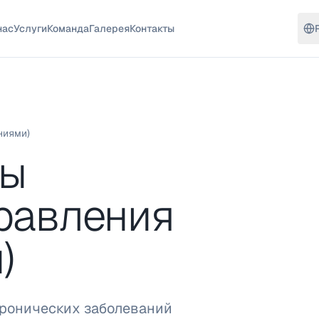
нас
Услуги
Команда
Галерея
Контакты
ниями)
мы
равления
)
ронических заболеваний