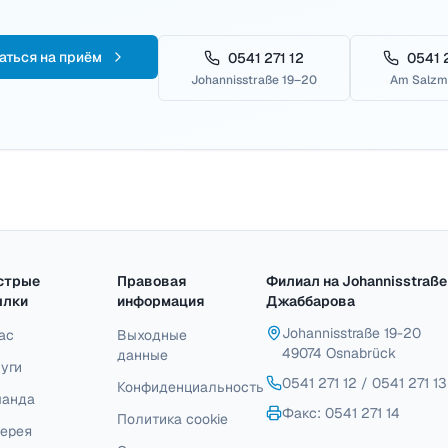
аться на приём
0541 271 12
0541 
Johannisstraße 19–20
Am Salzm
стрые
Правовая
Филиал на Johannisstraße
ылки
информация
Джаббарова
Johannisstraße 19-20
ас
Выходные
49074 Osnabrück
данные
уги
0541 271 12
/
0541 271 13
Конфиденциальность
манда
Факс
: 0541 271 14
Политика cookie
лерея