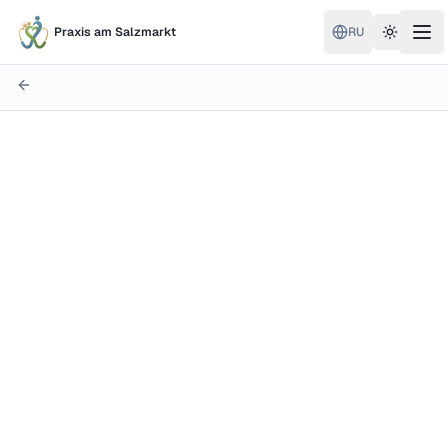
Praxis am Salzmarkt
RU
Toggle 
Мини-джоб (базис 556 €)