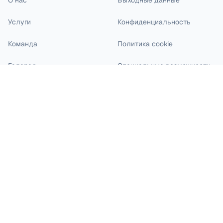
О нас
Выходные данные
Услуги
Конфиденциальность
Команда
Политика cookie
Галерея
Специальные возможности
Блог
Карьера
Контакты
Филиал на Johannisstraße: Джаббаров / Джаббарова
Johannisstraße 19-20
49074 Osnabrück
0541 271 12
/
0541 271 13
Факс
: 0541 271 14