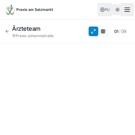
Praxis am Salzmarkt
RU
Toggle 
Ärzteteam
/
01
09
Praxis Johannisstraße